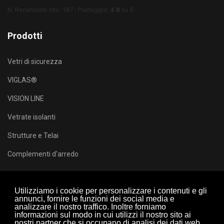
N. Recensioni sito: 187 - Punteggio:
4.8
su 5
Prodotti
Vetri di sicurezza
VIGLAS®
VISION LINE
Vetrate isolanti
Strutture e Telai
Complementi d'arredo
Certificazioni
Utilizziamo i cookie per personalizzare i contenuti e gli
annunci, fornire le funzioni dei social media e
analizzare il nostro traffico. Inoltre forniamo
informazioni sul modo in cui utilizzi il nostro sito ai
nostri partner che si occupano di analisi dei dati web,